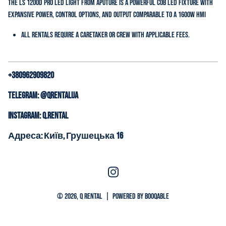
The LS 1200d Pro LED Light from Aputure is a powerful COB LED fixture with
expansive power, control options, and output comparable to a 1600W HMI
All rentals require a caretaker or crew with applicable fees.
+380962909820
Telegram: @QrentalUa
Instagram: q.rental
Адреса: Київ, Грушецька 16
© 2026, Q Rental |
Powered by Booqable