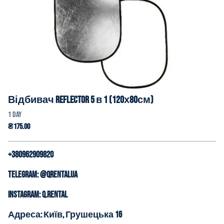
Відбивач Reflector 5 в 1 (120х80см)
+380962909820
Telegram: @QrentalUa
Instagram: q.rental
Адреса: Київ, Грушецька 16