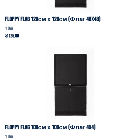
Обладнання для спецефектів
Фокус
Floppy Flag 120см х 120см (Флаг 48x48)
Силове Обладнання
Звукове обладнання
Аксесуари
Floppy Flag 100см х 100см (Флаг 4x4)