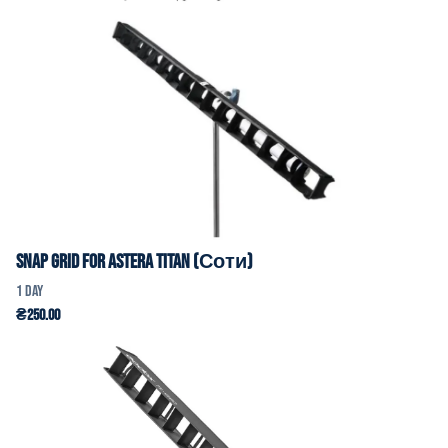
Snap Grid for Astera Titan (Соти)