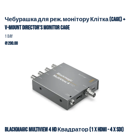
Чебурашка для реж. монітору Клітка (Cage) +
V-Mount director's monitor cage
Blackmagic MultiView 4 HD Квадратор (1 x HDMI - 4 x SDI)