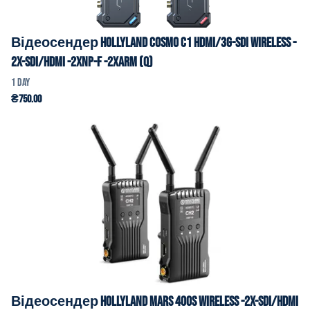
Обладнання для спецефектів
Фокус
Відеосендер Hollyland COSMO C1 HDMI/3G-SDI Wireless -
2x-SDI/HDMI -2xNp-f -2xArm (Q)
Силове Обладнання
Звукове обладнання
Аксесуари
Відеосендер Hollyland Mars 400S Wireless -2x-SDI/HDMI